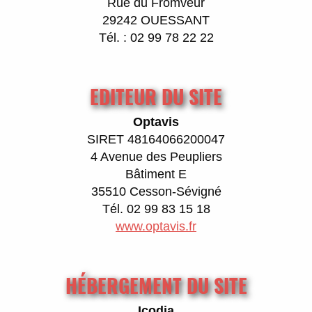
Rue du Fromveur
29242 OUESSANT
Tél. : 02 99 78 22 22
EDITEUR DU SITE
Optavis
SIRET 48164066200047
4 Avenue des Peupliers
Bâtiment E
35510 Cesson-Sévigné
Tél. 02 99 83 15 18
www.optavis.fr
HÉBERGEMENT DU SITE
Icodia